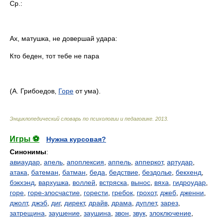
Ср.:
Ах, матушка, не довершай удара:
Кто беден, тот тебе не пара
(А. Грибоедов,
Горе
от ума).
Энциклопедический словарь по психологии и педагогике
.
2013
.
Игры ⚽
Нужна курсовая?
Синонимы
:
авиаудар
,
апель
,
апоплексия
,
аппель
,
апперкот
,
артудар
,
атака
,
батеман
,
батман
,
беда
,
бедствие
,
бездолье
,
бекхенд
,
бэкхэнд
,
вархушка
,
воллей
,
встряска
,
вынос
,
вяха
,
гидроудар
,
горе
,
горе-злосчастие
,
горести
,
гребок
,
грохот
,
джеб
,
дженни
,
джолт
,
джэб
,
диг
,
директ
,
драйв
,
драма
,
дуплет
,
зарез
,
затрещина
,
заушение
,
заушина
,
звон
,
звук
,
злоключение
,