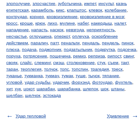
злополучие
,
злосчастие
,
зуботычина
,
импет
,
инсульт
,
казнь
египетская
,
карамболь
,
кикс
,
клапштос
,
клевок
,
колебание
,
контрудар
,
корнер
,
кровоизлияние
,
кровоизлияние в мозг
,
кросс
,
кроше
,
крюк
,
лихо
,
мулине
,
набег
,
накердыш
,
налет
,
нападение
,
напасть
,
наскок
,
невзгода
,
неприятность
,
несчастье
,
оглоушина
,
оперкот
,
оплеуха
,
оскорбление
действием
,
паралич
,
патт
,
пенальти
,
пендаль
,
пендель
,
пинок
,
плюха
,
подача
,
поджопник
,
подзатыльник
,
подкрутка
,
подсечка
,
поруха
,
потрясение
,
пощечина
,
ремиз
,
реприза
,
рипост
,
свинг
,
свояк
,
слайс
,
слеминг
,
смэш
,
столкновение
,
стук
,
съем
,
такт
,
таран
,
теоплегия
,
толчок
,
топс
,
топспин
,
трагедия
,
треск
,
туканье
,
тукманка
,
тукмач
,
тумак
,
туше
,
тычок
,
тяпание
,
угловой
,
удар судьбы
,
ударчик
,
форхэнд
,
фотоудар
,
фухтель
,
хит
,
хук
,
цокот
,
шарабан
,
шарабанка
,
шлепок
,
шок
,
штаны
,
щелбан
,
щелчок
,
эстокада
Удар тепловой
Удивление